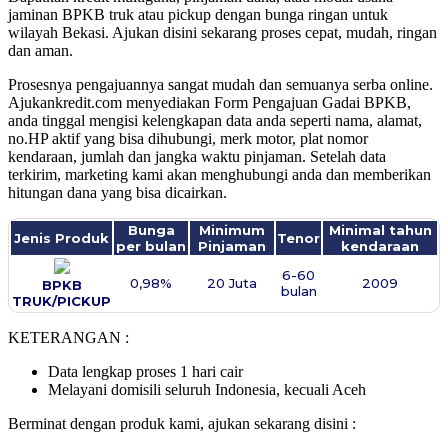
jaminan BPKB truk atau pickup dengan bunga ringan untuk
wilayah Bekasi. Ajukan disini sekarang proses cepat, mudah, ringan
dan aman.
Prosesnya pengajuannya sangat mudah dan semuanya serba online.
Ajukankredit.com menyediakan Form Pengajuan Gadai BPKB,
anda tinggal mengisi kelengkapan data anda seperti nama, alamat,
no.HP aktif yang bisa dihubungi, merk motor, plat nomor
kendaraan, jumlah dan jangka waktu pinjaman. Setelah data
terkirim, marketing kami akan menghubungi anda dan memberikan
hitungan dana yang bisa dicairkan.
Bunga
Minimum
Minimal tahun
Jenis Produk
Tenor
per bulan
Pinjaman
kendaraan
6-60
0,98%
20 Juta
2009
BPKB
bulan
TRUK/PICKUP
KETERANGAN :
Data lengkap proses 1 hari cair
Melayani domisili seluruh Indonesia, kecuali Aceh
Berminat dengan produk kami, ajukan sekarang disini :