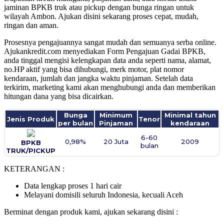
jaminan BPKB truk atau pickup dengan bunga ringan untuk
wilayah Ambon. Ajukan disini sekarang proses cepat, mudah,
ringan dan aman.
Prosesnya pengajuannya sangat mudah dan semuanya serba online.
Ajukankredit.com menyediakan Form Pengajuan Gadai BPKB,
anda tinggal mengisi kelengkapan data anda seperti nama, alamat,
no.HP aktif yang bisa dihubungi, merk motor, plat nomor
kendaraan, jumlah dan jangka waktu pinjaman. Setelah data
terkirim, marketing kami akan menghubungi anda dan memberikan
hitungan dana yang bisa dicairkan.
Bunga
Minimum
Minimal tahun
Jenis Produk
Tenor
per bulan
Pinjaman
kendaraan
6-60
0,98%
20 Juta
2009
BPKB
bulan
TRUK/PICKUP
KETERANGAN :
Data lengkap proses 1 hari cair
Melayani domisili seluruh Indonesia, kecuali Aceh
Berminat dengan produk kami, ajukan sekarang disini :