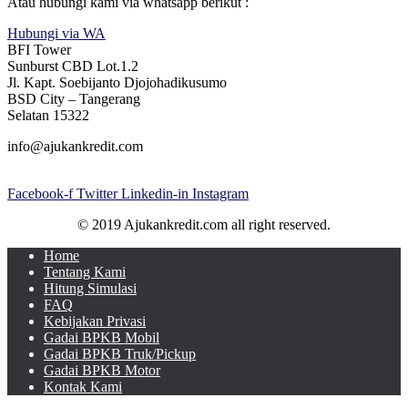
Atau hubungi kami via whatsapp berikut :
Hubungi via WA
BFI Tower
Sunburst CBD Lot.1.2
Jl. Kapt. Soebijanto Djojohadikusumo
BSD City – Tangerang
Selatan 15322
info@ajukankredit.com
Facebook-f
Twitter
Linkedin-in
Instagram
© 2019 Ajukankredit.com all right reserved.
Home
Tentang Kami
Hitung Simulasi
FAQ
Kebijakan Privasi
Gadai BPKB Mobil
Gadai BPKB Truk/Pickup
Gadai BPKB Motor
Kontak Kami