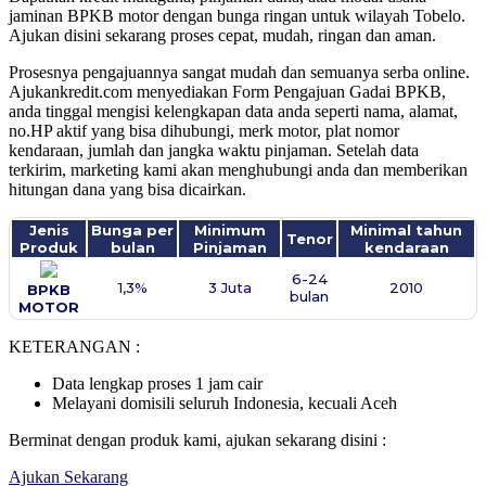
jaminan BPKB motor dengan bunga ringan untuk wilayah Tobelo.
Ajukan disini sekarang proses cepat, mudah, ringan dan aman.
Prosesnya pengajuannya sangat mudah dan semuanya serba online.
Ajukankredit.com menyediakan Form Pengajuan Gadai BPKB,
anda tinggal mengisi kelengkapan data anda seperti nama, alamat,
no.HP aktif yang bisa dihubungi, merk motor, plat nomor
kendaraan, jumlah dan jangka waktu pinjaman. Setelah data
terkirim, marketing kami akan menghubungi anda dan memberikan
hitungan dana yang bisa dicairkan.
Jenis
Bunga per
Minimum
Minimal tahun
Tenor
Produk
bulan
Pinjaman
kendaraan
6-24
1,3%
3 Juta
2010
BPKB
bulan
MOTOR
KETERANGAN :
Data lengkap proses 1 jam cair
Melayani domisili seluruh Indonesia, kecuali Aceh
Berminat dengan produk kami, ajukan sekarang disini :
Ajukan Sekarang