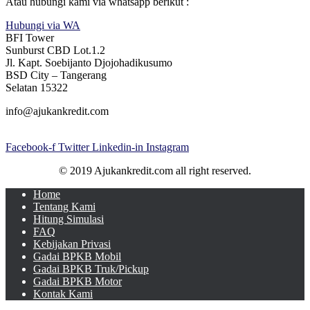
Atau hubungi kami via whatsapp berikut :
Hubungi via WA
BFI Tower
Sunburst CBD Lot.1.2
Jl. Kapt. Soebijanto Djojohadikusumo
BSD City – Tangerang
Selatan 15322
info@ajukankredit.com
Facebook-f
Twitter
Linkedin-in
Instagram
© 2019 Ajukankredit.com all right reserved.
Home
Tentang Kami
Hitung Simulasi
FAQ
Kebijakan Privasi
Gadai BPKB Mobil
Gadai BPKB Truk/Pickup
Gadai BPKB Motor
Kontak Kami