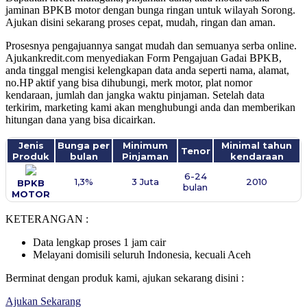
jaminan BPKB motor dengan bunga ringan untuk wilayah Sorong.
Ajukan disini sekarang proses cepat, mudah, ringan dan aman.
Prosesnya pengajuannya sangat mudah dan semuanya serba online.
Ajukankredit.com menyediakan Form Pengajuan Gadai BPKB,
anda tinggal mengisi kelengkapan data anda seperti nama, alamat,
no.HP aktif yang bisa dihubungi, merk motor, plat nomor
kendaraan, jumlah dan jangka waktu pinjaman. Setelah data
terkirim, marketing kami akan menghubungi anda dan memberikan
hitungan dana yang bisa dicairkan.
Jenis
Bunga per
Minimum
Minimal tahun
Tenor
Produk
bulan
Pinjaman
kendaraan
6-24
1,3%
3 Juta
2010
BPKB
bulan
MOTOR
KETERANGAN :
Data lengkap proses 1 jam cair
Melayani domisili seluruh Indonesia, kecuali Aceh
Berminat dengan produk kami, ajukan sekarang disini :
Ajukan Sekarang