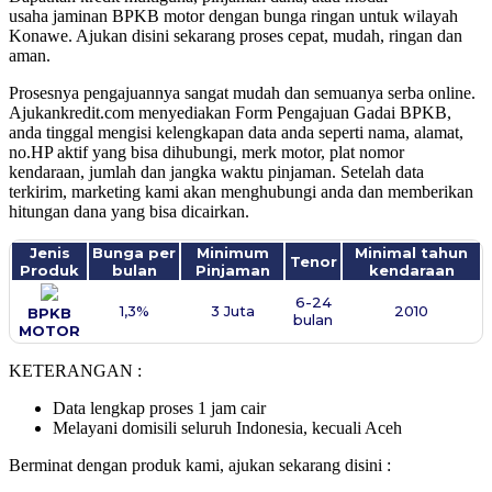
usaha
jaminan BPKB motor dengan bunga ringan untuk wilayah
Konawe. Ajukan disini sekarang proses cepat, mudah, ringan dan
aman.
Prosesnya pengajuannya sangat mudah dan semuanya serba online.
Ajukankredit.com menyediakan Form Pengajuan Gadai BPKB,
anda tinggal mengisi kelengkapan data anda seperti nama, alamat,
no.HP aktif yang bisa dihubungi, merk motor, plat nomor
kendaraan, jumlah dan jangka waktu pinjaman. Setelah data
terkirim, marketing kami akan menghubungi anda dan memberikan
hitungan dana yang bisa dicairkan.
Jenis
Bunga per
Minimum
Minimal tahun
Tenor
Produk
bulan
Pinjaman
kendaraan
6-24
1,3%
3 Juta
2010
BPKB
bulan
MOTOR
KETERANGAN :
Data lengkap proses 1 jam cair
Melayani domisili seluruh Indonesia, kecuali Aceh
Berminat dengan produk kami, ajukan sekarang disini :