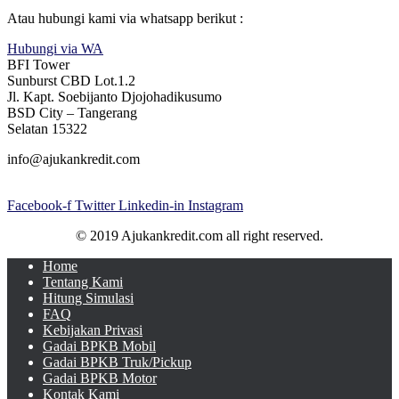
Atau hubungi kami via whatsapp berikut :
Hubungi via WA
BFI Tower
Sunburst CBD Lot.1.2
Jl. Kapt. Soebijanto Djojohadikusumo
BSD City – Tangerang
Selatan 15322
info@ajukankredit.com
Facebook-f
Twitter
Linkedin-in
Instagram
© 2019 Ajukankredit.com all right reserved.
Home
Tentang Kami
Hitung Simulasi
FAQ
Kebijakan Privasi
Gadai BPKB Mobil
Gadai BPKB Truk/Pickup
Gadai BPKB Motor
Kontak Kami