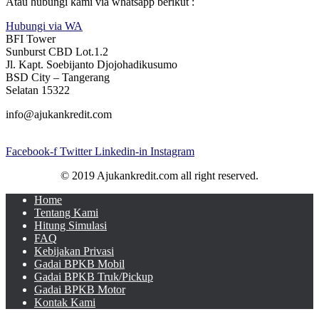
Atau hubungi kami via whatsapp berikut :
Hubungi via WA
BFI Tower
Sunburst CBD Lot.1.2
Jl. Kapt. Soebijanto Djojohadikusumo
BSD City – Tangerang
Selatan 15322
info@ajukankredit.com
Facebook-f
Twitter
Linkedin-in
Instagram
© 2019 Ajukankredit.com all right reserved.
Home
Tentang Kami
Hitung Simulasi
FAQ
Kebijakan Privasi
Gadai BPKB Mobil
Gadai BPKB Truk/Pickup
Gadai BPKB Motor
Kontak Kami