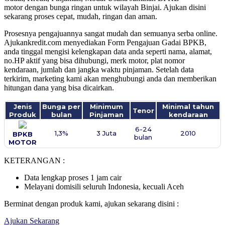
motor dengan bunga ringan untuk wilayah Binjai. Ajukan disini
sekarang proses cepat, mudah, ringan dan aman.
Prosesnya pengajuannya sangat mudah dan semuanya serba online.
Ajukankredit.com menyediakan Form Pengajuan Gadai BPKB,
anda tinggal mengisi kelengkapan data anda seperti nama, alamat,
no.HP aktif yang bisa dihubungi, merk motor, plat nomor
kendaraan, jumlah dan jangka waktu pinjaman. Setelah data
terkirim, marketing kami akan menghubungi anda dan memberikan
hitungan dana yang bisa dicairkan.
Jenis
Bunga per
Minimum
Minimal tahun
Tenor
Produk
bulan
Pinjaman
kendaraan
6-24
1,3%
3 Juta
2010
BPKB
bulan
MOTOR
KETERANGAN :
Data lengkap proses 1 jam cair
Melayani domisili seluruh Indonesia, kecuali Aceh
Berminat dengan produk kami, ajukan sekarang disini :
Ajukan Sekarang